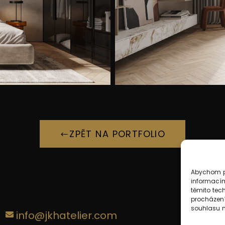
ZPĚT NA PORTFOLIO
Abychom po
informacím
těmito tec
procházení
souhlasu mů
info@jkhatelier.com