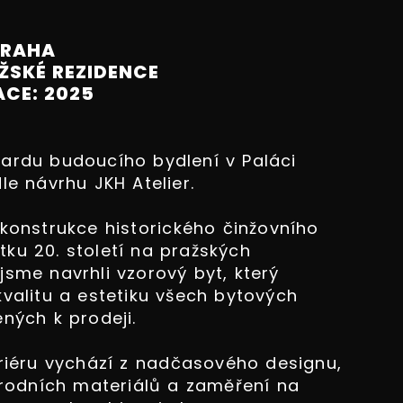
PRAHA
AŽSKÉ REZIDENCE
ACE: 2025
ardu budoucího bydlení v Paláci
le návrhu JKH Atelier.
konstrukce historického činžovního
ku 20. století na pražských
jsme navrhli vzorový byt, který
kvalitu a estetiku všech bytových
ných k prodeji.
riéru vychází z nadčasového designu,
řírodních materiálů a zaměření na