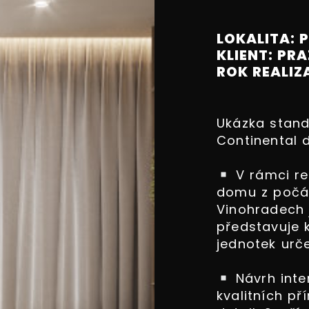
LOKALITA: 
KLIENT: PR
ROK REALIZ
Ukázka stand
Continental d
V rámci re
domu z počát
Vinohradech 
představuje 
jednotek urče
Návrh inte
kvalitních p