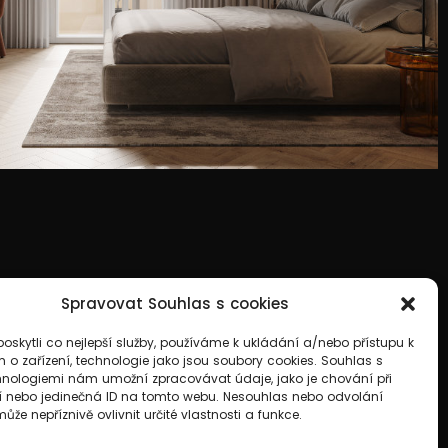
Spravovat Souhlas s cookies
skytli co nejlepší služby, používáme k ukládání a/nebo přístupu k
 o zařízení, technologie jako jsou soubory cookies. Souhlas s
hnologiemi nám umožní zpracovávat údaje, jako je chování při
 nebo jedinečná ID na tomto webu. Nesouhlas nebo odvolání
že nepříznivě ovlivnit určité vlastnosti a funkce.