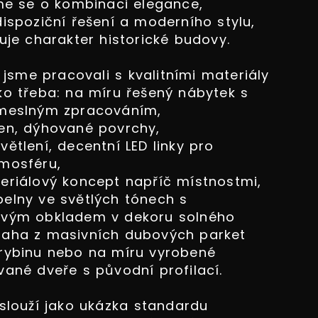
íme se o kombinaci elegance,
ispoziční řešení a moderního stylu,
uje charakter historické budovy.
 jsme pracovali s kvalitními materiály
ko třeba: na míru řešený nábytek s
emeslným zpracováním,
en, dýhované povrchy,
ětlení, decentní LED linky pro
mosféru,
eriálový koncept napříč místnostmi,
elny ve světlých tónech s
ovým obkladem v dekoru solného
laha z masivních dubových parket
rybinu nebo na míru vyrobené
vané dveře s původní profilací.
slouží jako ukázka standardu