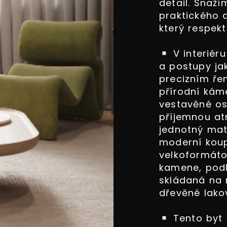
detail. Snaž
praktického d
který respekt
V interiéru
a postupy ja
precizním ř
přírodní kám
vestavěné osv
příjemnou at
jednotný mat
moderní koup
velkoformát
kamene, pod
skládaná na 
dřevěné lako
Tento byt 