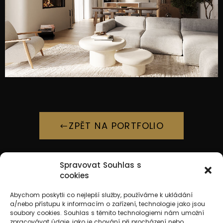
ZPĚT NA PORTFOLIO
Spravovat Souhlas s
cookies
Abychom poskytli co nejlepší služby, používáme k ukládání
+420 773 213 036
a/nebo přístupu k informacím o zařízení, technologie jako jsou
soubory cookies. Souhlas s těmito technologiemi nám umožní
info@jkhatelier.com
zpracovávat údaje, jako je chování při procházení nebo